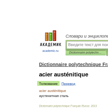
Словари и энциклоп
academic.ru
Dictionnaire polytechnique Français-Russe
Dictionnaire polytechnique F
acier austénitique
Толкование
Перевод
acier
austénitique
аустенитная
сталь
Dictionnaire
polytechnique
Français
-
Russe
.
2013
.